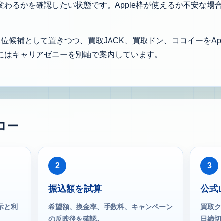
わるかを確認したい状態です。Apple枠が使えるか不安な場
位候補として置きつつ、買取JACK、買取ドン、ココイーをAp
にはキャリアゼニーを別軸で案内しています。
ロー
2
3
振込額を試算
公式
表示と利
希望額、換金率、手数料、キャンペーン
買取ク
の反映後を確認。
日締切